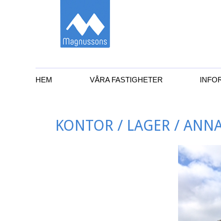
Magnussons Fasti
Primär
Gå
HEM
VÅRA FASTIGHETER
INFO
till
meny
innehåll
KONTOR / LAGER / ANN